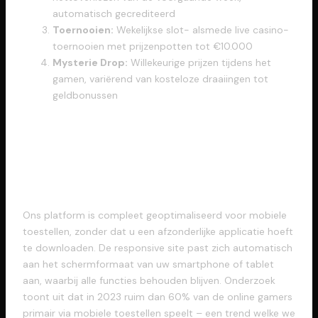
automatisch gecrediteerd
Toernooien:
Wekelijkse slot- alsmede live casino-
toernooien met prijzenpotten tot €10.000
Mysterie Drop:
Willekeurige prijzen tijdens het
gamen, variërend van kosteloze draaiingen tot
geldbonussen
Uitstekende Mobile
Speelervaring
Ons platform is compleet geoptimaliseerd voor mobiele
toestellen, zonder dat u een afzonderlijke applicatie hoeft
te downloaden. De responsive site past zich automatisch
aan het schermformaat van uw smartphone of tablet
aan, waarbij alle functies behouden blijven. Onderzoek
toont uit dat in 2023 ruim dan 60% van de online gamers
primair via mobiele toestellen speelt – een trend welke we