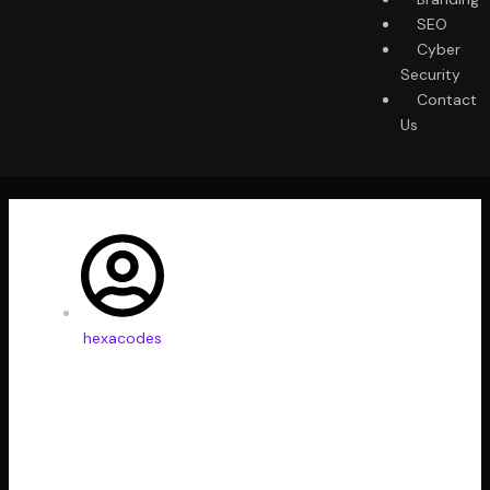
SEO
Cyber
Security
Contact
Us
hexacodes
Winbet Speelhuis:
Jouw Vertrouwde