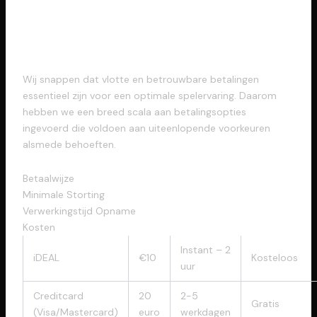
passend bij Ieder
Speelbudget
Wij snappen dat vlotte en betrouwbare betalingen
essentieel zijn voor een optimale spelervaring. Daarom
hebben we een breed scala aan betalingsopties
ingevoerd die voldoen aan uiteenlopende voorkeuren
alsmede behoeften.
Betaalwijze
Minimale Storting
Verwerkingstijd Opname
Kosten
Instant – 2
iDEAL
€10
Kosteloos
uur
Creditcard
20
2-5
Gratis
(Visa/Mastercard)
euro
werkdagen