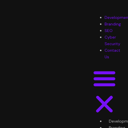
Skip
to
content
Menu
Developmen
Branding
SEO
Cyber
Security
Contact
Us
Developm
Branding