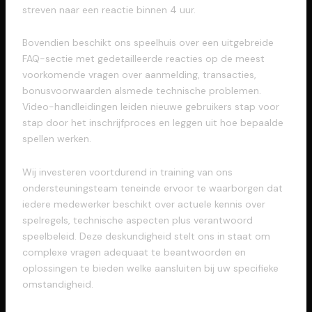
streven naar een reactie binnen 4 uur.
Bovendien beschikt ons speelhuis over een uitgebreide
FAQ-sectie met gedetailleerde reacties op de meest
voorkomende vragen over aanmelding, transacties,
bonusvoorwaarden alsmede technische problemen.
Video-handleidingen leiden nieuwe gebruikers stap voor
stap door het inschrijfproces en leggen uit hoe bepaalde
spellen werken.
Wij investeren voortdurend in training van ons
ondersteuningsteam teneinde ervoor te waarborgen dat
iedere medewerker beschikt over actuele kennis over
spelregels, technische aspecten plus verantwoord
speelbeleid. Deze deskundigheid stelt ons in staat om
complexe vragen adequaat te beantwoorden en
oplossingen te bieden welke aansluiten bij uw specifieke
omstandigheid.