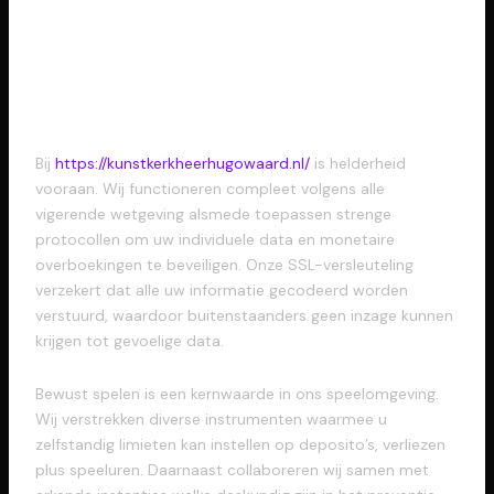
Erkende Vergunning plus
Veiligheidsvoorzieningen
Bij
https://kunstkerkheerhugowaard.nl/
is helderheid
vooraan. Wij functioneren compleet volgens alle
vigerende wetgeving alsmede toepassen strenge
protocollen om uw individuele data en monetaire
overboekingen te beveiligen. Onze SSL-versleuteling
verzekert dat alle uw informatie gecodeerd worden
verstuurd, waardoor buitenstaanders geen inzage kunnen
krijgen tot gevoelige data.
Bewust spelen is een kernwaarde in ons speelomgeving.
Wij verstrekken diverse instrumenten waarmee u
zelfstandig limieten kan instellen op deposito’s, verliezen
plus speeluren. Daarnaast collaboreren wij samen met