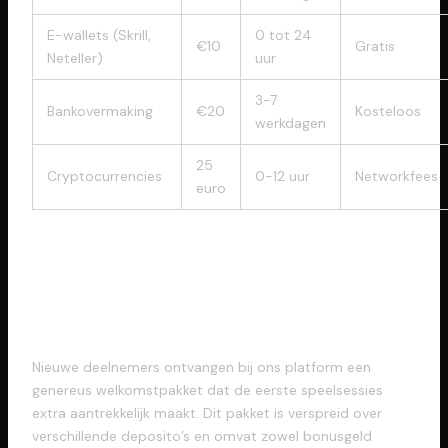
E-wallets (Skrill,
0 tot 24
€10
Gratis
Neteller)
uur
3-7
Bankovermaking
€20
Kosteloos
werkdagen
25
Cryptocurrencies
0-12 uur
Networkfees
euro
Aanbiedingen alsmede
Getrouwheidsprogramma
Nieuwe deelnemers ontvangen bij ons platform een
genereus welkomstpakket dat de eerste speelsessies
extra aantrekkelijk maakt. Dit pakket is verspreid over
verschillende deposito’s en omvat zowel bonusgeld