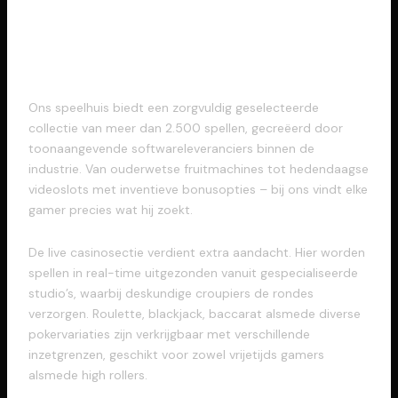
Onze Uitvoerige
Spelaanbod
Ons speelhuis biedt een zorgvuldig geselecteerde
collectie van meer dan 2.500 spellen, gecreëerd door
toonaangevende softwareleveranciers binnen de
industrie. Van ouderwetse fruitmachines tot hedendaagse
videoslots met inventieve bonusopties – bij ons vindt elke
gamer precies wat hij zoekt.
De live casinosectie verdient extra aandacht. Hier worden
spellen in real-time uitgezonden vanuit gespecialiseerde
studio’s, waarbij deskundige croupiers de rondes
verzorgen. Roulette, blackjack, baccarat alsmede diverse
pokervariaties zijn verkrijgbaar met verschillende
inzetgrenzen, geschikt voor zowel vrijetijds gamers
alsmede high rollers.