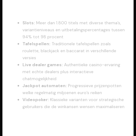
Secties binnen Ons Spelassortiment
Slots:
Meer dan 1.800 titels met diverse thema’s,
variantieniveaus en uitbetalingspercentages tussen
94% tot 98 procent
Tafelspellen:
Traditionele tafelspellen zoals
roulette, blackjack en baccarat in verschillende
versies
Live dealer games:
Authentieke casino-ervaring
met echte dealers plus interactieve
chatmogelijkheid
Jackpot automaten:
Progressieve prijzenpotten
welke regelmatig miljoenen euro’s reiken
Videopoker:
Klassieke varianten voor strategische
gebruikers die de winkansen wensen maximaliseren
Flexibele Betaalopties