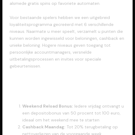
alsmede gratis spins op favoriete automaten.
Voor bestaande spelers hebben we een uitgebreid
loyaliteitsprogramma gecreëerd met 6 verschillende
niveaus. Naarmate u meer speelt, verzamelt u punten die
kunnen worden ingewisseld voor beloningen, cashback en
unieke beloning. Hogere niveaus geven toegang tot
persoonlijke accountmanagers, versnelde
uitbetalingsprocessen en invites voor speciale
gebeurtenissen.
Maandelijkse Acties alsmede
Campagnes
Weekend Reload Bonus:
Iedere vrijdag ontvangt u
een depositobonus van 50 procent tot 100 euro,
ideaal om het weekend mee te starten
Cashback Maandag:
Tot 20% terugbetaling op
nettoverliezen van de voorgaande week,