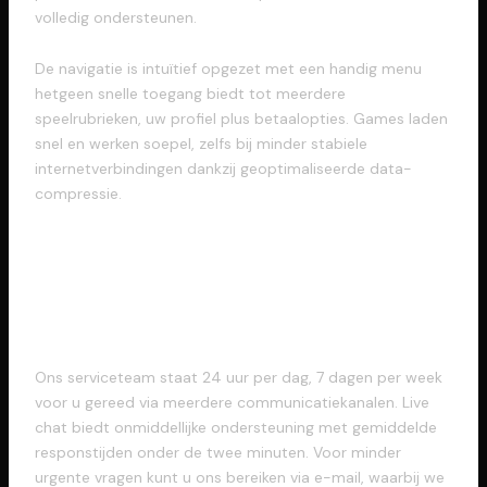
volledig ondersteunen.
De navigatie is intuïtief opgezet met een handig menu
hetgeen snelle toegang biedt tot meerdere
speelrubrieken, uw profiel plus betaalopties. Games laden
snel en werken soepel, zelfs bij minder stabiele
internetverbindingen dankzij geoptimaliseerde data-
compressie.
Vakkundige Support voor
Onze Klanten
Ons serviceteam staat 24 uur per dag, 7 dagen per week
voor u gereed via meerdere communicatiekanalen. Live
chat biedt onmiddellijke ondersteuning met gemiddelde
responstijden onder de twee minuten. Voor minder
urgente vragen kunt u ons bereiken via e-mail, waarbij we