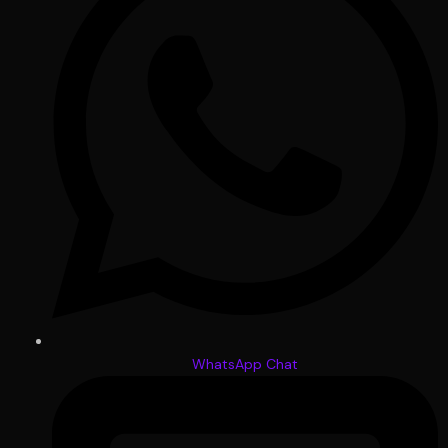
WhatsApp Chat