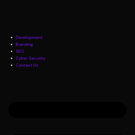
Skip
to
content
M
Development
Branding
SEO
Cyber Security
Contact Us