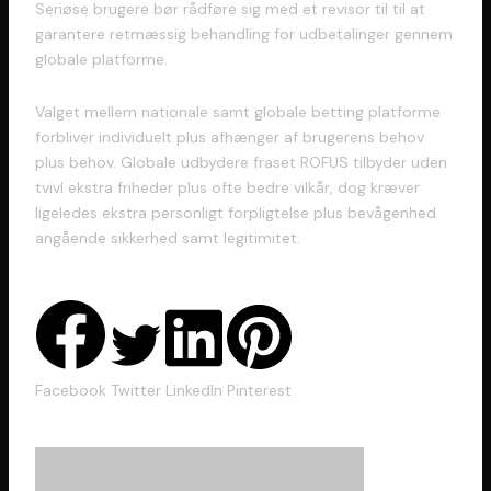
Seriøse brugere bør rådføre sig med et revisor til til at
garantere retmæssig behandling for udbetalinger gennem
globale platforme.
Valget mellem nationale samt globale betting platforme
forbliver individuelt plus afhænger af brugerens behov
plus behov. Globale udbydere fraset ROFUS tilbyder uden
tvivl ekstra friheder plus ofte bedre vilkår, dog kræver
ligeledes ekstra personligt forpligtelse plus bevågenhed
angående sikkerhed samt legitimitet.
Facebook
Twitter
LinkedIn
Pinterest