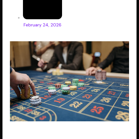
February 24, 2026