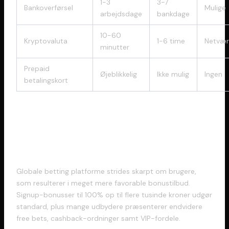
1-3
3-7
Bankoverførsel
Mulige
arbejdsdage
bankdage
10-60
Kryptovaluta
1-6 time
Netvær
minutter
Prepaid
Øjeblikkelig
Ikke mulig
Ingen
betalingskort
Bonusser samt
Kampagner
Globale betting platforme strides skarpt om brugere,
som resulterer i meget mere favorable bonustilbud.
Signup-bonusser til 100% op til flere tusinde kroner udgør
standard, plus mange udbydere præsenterer endvidere
free bets, cashback-ordninger samt VIP-fordele.