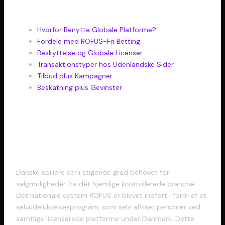
Indholdsfortegnelse
Hvorfor Benytte Globale Platforme?
Fordele med ROFUS-Fri Betting
Beskyttelse og Globale Licenser
Transaktionstyper hos Udenlandske Sider
Tilbud plus Kampagner
Beskatning plus Gevinster
Hvorfor Benytte Globale
Platforme?
Danske spillere ser i stigende grad behovet for
valgmuligheder fra det hjemlige kontrollerede branche.
Det nationale system ROFUS er blevet indført i form af et
selvudelukkelsesprogram, som selv afviser personer ved
samtlige licenserede platforme under Danmark. Dette