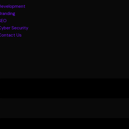
Development
Branding
SEO
Cyber Security
Contact Us