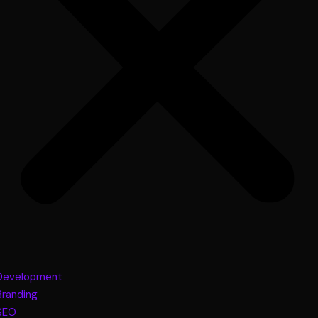
Development
Branding
SEO