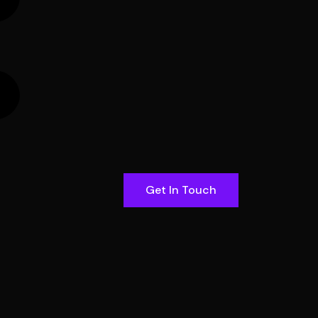
Get In Touch