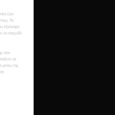
mes έχει
τους. Τα
 εξαλείφει
ν το παιχνίδι
ης που
αίξετε σε
α μέσω της
ωση