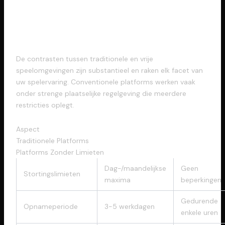
Verschil met Traditionele
Platforms
De contrasten tussen traditionele en vrije
speelomgevingen zijn substantieel en raken elk facet van
uw spelervaring. Conventionele platforms werken vaak
onder strenge plaatselijke regelgeving die meerdere
restricties oplegt.
Aspect
Traditionele Platforms
Platforms Zonder Limieten
Dag-/maandelijkse
Geen
Stortingslimieten
maxima
beperkingen
Gedurende
Opnameperiode
3-5 werkdagen
enkele uren