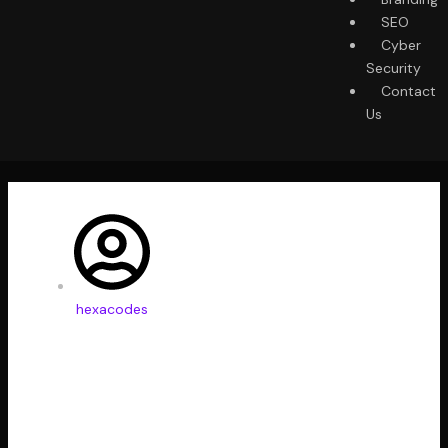
SEO
Cyber
Security
Contact
Us
hexacodes
Online Casino
Zonder Limieten: