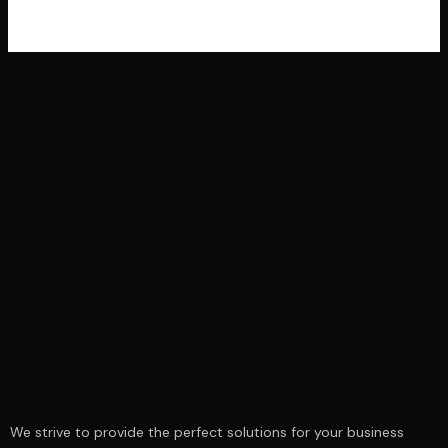
We strive to provide the perfect solutions for your business