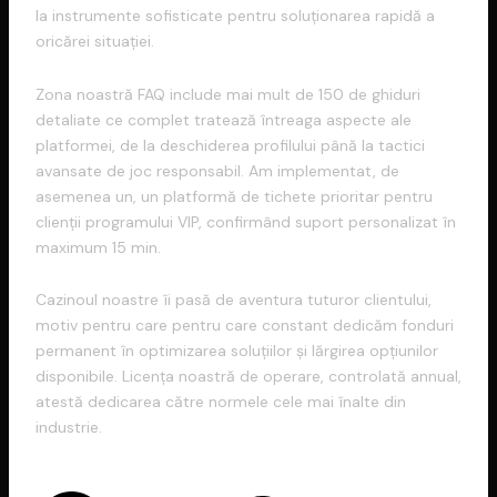
la instrumente sofisticate pentru soluționarea rapidă a
oricărei situației.
Zona noastră FAQ include mai mult de 150 de ghiduri
detaliate ce complet tratează întreaga aspecte ale
platformei, de la deschiderea profilului până la tactici
avansate de joc responsabil. Am implementat, de
asemenea un, un platformă de tichete prioritar pentru
clienții programului VIP, confirmând suport personalizat în
maximum 15 min.
Cazinoul noastre îi pasă de aventura tuturor clientului,
motiv pentru care pentru care constant dedicăm fonduri
permanent în optimizarea soluțiilor și lărgirea opțiunilor
disponibile. Licența noastră de operare, controlată annual,
atestă dedicarea către normele cele mai înalte din
industrie.