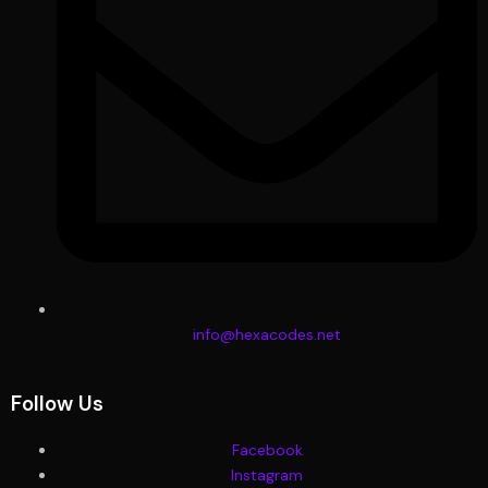
info@hexacodes.net
Follow Us
Facebook
Instagram