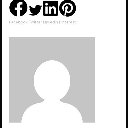
Facebook
Twitter
LinkedIn
Pinterest
hexacodes