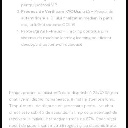
pentru jucătorii VIP
Process de Verificare KYC Ușurată
– Proces de
autentificare a ID-ului finalizat în median în patru
ore, utilizând sisteme OCR AI
Protecții Anti-fraud
– Tracking continuă prin
sisteme de machine learning learning ce eficient
descoperă pattern-uri dubioase
Suport Expert
Permanentă
Echipa propriu de asistență este disponibilă 24/7/365 prin
chat live în idiomul românească, e-mail și apel telefonic.
Timpul mediu de răspuns de procesare pentru live chat
direct este sub 45 de secunde, în timp ce procentajul de
rezolvare la inițialul interacțiune trece de 87%. Specialiștii
noștri de suport sunt instruiți regulat și au disponibilitate