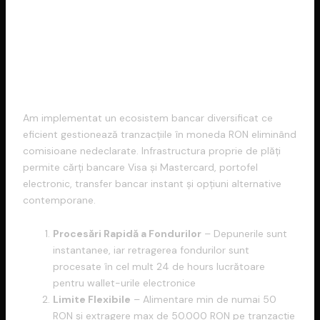
Metode de
Tranzacționare și
Securitate
Am implementat un ecosistem bancar diversificat ce
eficient gestionează tranzacțiile în moneda RON eliminând
comisioane nedeclarate. Infrastructura proprie de plăți
permite cărți bancare Visa și Mastercard, portofel
electronic, transfer bancar instant și opțiuni alternative
contemporane.
Procesări Rapidă a Fondurilor
– Depunerile sunt
instantanee, iar retragerea fondurilor sunt
procesate în cel mult 24 de hours lucrătoare
pentru wallet-urile electronice
Limite Flexibile
– Alimentare min de numai 50
RON și extragere max de 50.000 RON pe tranzacție