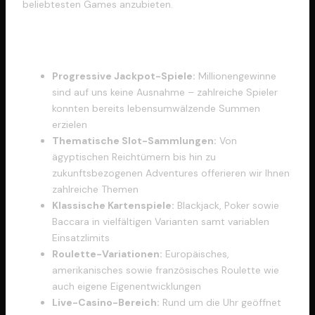
beliebtesten Games anzubieten.
Bereiche im Übersicht
Progressive Jackpot-Spiele:
Millionengewinne
sind auf uns keine Ausnahme – zahlreiche Spieler
konnten bereits lebensumwälzende Summen
erzielen
Thematische Slot-Sammlungen:
Von
ägyptischen Reichtümern bis hin zu
zukunftsbezogenen Adventures offerieren wir Ihnen
zahlreiche Themen
Klassische Kartenspiele:
Blackjack, Poker sowie
Baccara in vielfältigen Varianten samt variablen
Einsatzlimits
Roulette-Variationen:
Europäisches,
amerikanisches sowie französisches Roulette wie
auch eigene Eigenentwicklungen
Live-Casino-Bereich:
Rund um die Uhr geöffnet