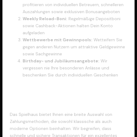
profitieren von individuellen Betreuern, schnelleren
Auszahlungen sowie exklusiven Bonusangeboten
Weekly Reload-Boni:
Regelmäßige Depositboni
sowie Cashback-Aktionen halten Dein Konto
aufgeladen
Wettbewerbe mit Gewinnpools:
Wetteifern Sie
gegen anderen Nutzern um attraktive Geldgewinne
sowie Sachgewinne
Birthday- und Jubiläumsangebote:
Wir
vergessen nie Ihre besonderen Anlässe und
beschenken Sie durch individuellen Geschenken
Flexible Zahlungsoptionen
Das Spielhaus bietet Ihnen eine breite Auswahl von
Zahlungsmethoden, die sowohl klassische als auch
moderne Optionen beinhalten. Wir begreifen, dass
schnelle und sichere Transaktionen für ein exzellentes