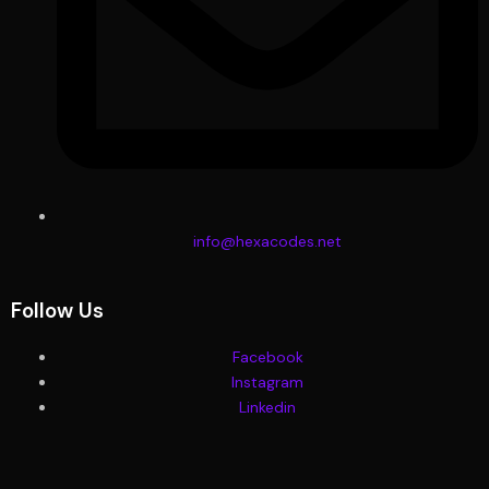
info@hexacodes.net
Follow Us
Facebook
Instagram
Linkedin