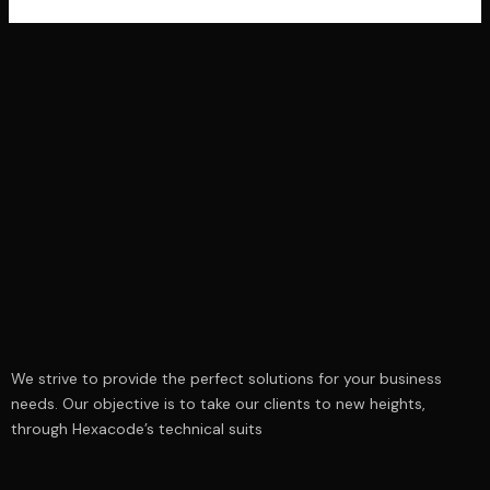
We strive to provide the perfect solutions for your business
needs. Our objective is to take our clients to new heights,
through Hexacode’s technical suits