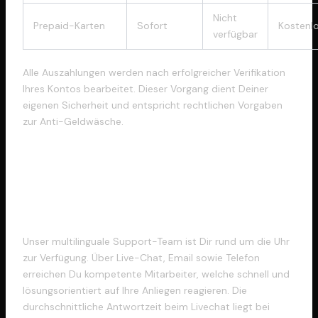
Nicht
Prepaid-Karten
Sofort
Kostenl
verfügbar
Alle Auszahlungen werden nach erfolgreicher Verifikation
Ihres Kontos bearbeitet. Dieser Vorgang dient Deiner
eigenen Sicherheit und entspricht rechtlichen Vorgaben
zur Anti-Geldwäsche.
Erstklassiger
Kundendienst
Unser multilinguale Support-Team ist Dir rund um die Uhr
zur Verfügung. Über Live-Chat, Email sowie Telefon
erreichen Du kompetente Mitarbeiter, welche schnell und
lösungsorientiert auf Ihre Anliegen reagieren. Die
durchschnittliche Antwortzeit beim Livechat liegt bei