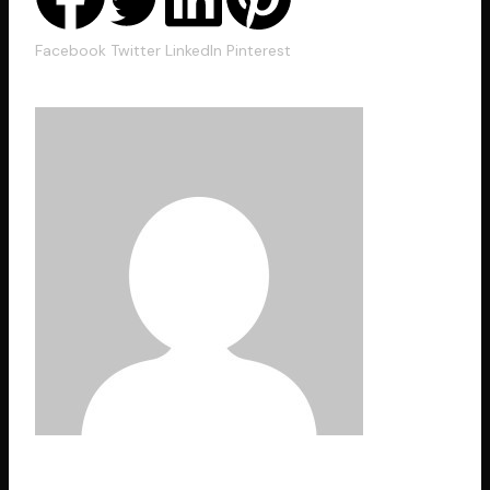
Facebook
Twitter
LinkedIn
Pinterest
hexacodes