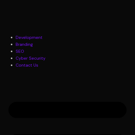
Skip
to
content
M
Development
Branding
SEO
Cyber Security
Contact Us