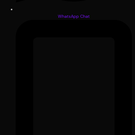
WhatsApp Chat