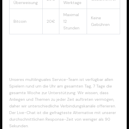
Überweisung
Werktage
Maximal
Keine
Bitcoin
20€
12
Gebühren
Stunden
Rund-um-die-Uhr
Versorgung unserer User
Unseres multilinguales Service-Team ist verfügbar allen
Spielern rund um die Uhr am gesamten Tag, 7 Tage die
gesamte Woche zur Unterstützung. Wir wissen, dass
Anliegen und Themen zu jeder Zeit auftreten vermögen,
daher wir unterschiedliche Verbindungskanäle offerieren.
Der Live-Chat ist die gefragteste Alternative mit unserer
durchschnittlichen Response-Zeit von weniger als 90
Sekunden.