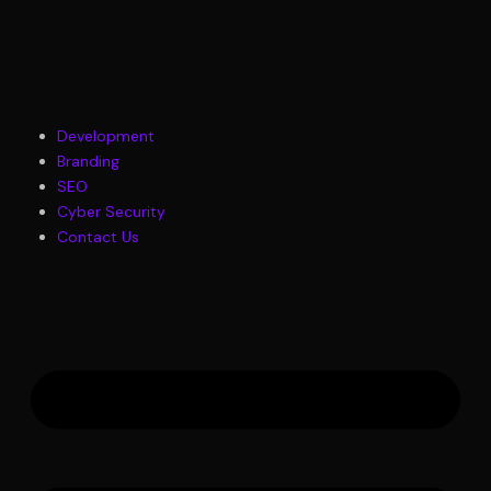
Skip
to
content
M
Development
Branding
SEO
Cyber Security
Contact Us