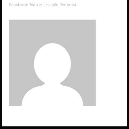
Facebook
Twitter
LinkedIn
Pinterest
hexacodes