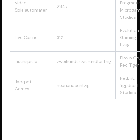
Video-
Pragmatic
2847
Spielautomaten
Microgam
Studios
Evolution
Live Casino
312
Gaming,
Ezugi
Play’n Go
Tischspiele
zweihundertvierundfünfzig
Red Tiger
NetEnt,
Jackpot-
neunundachtzig
Yggdrasil
Games
Studios
Sichere und schnelle
Transaktionen