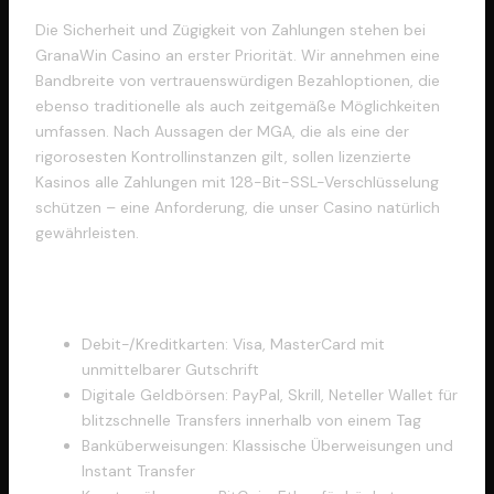
Die Sicherheit und Zügigkeit von Zahlungen stehen bei
GranaWin Casino an erster Priorität. Wir annehmen eine
Bandbreite von vertrauenswürdigen Bezahloptionen, die
ebenso traditionelle als auch zeitgemäße Möglichkeiten
umfassen. Nach Aussagen der MGA, die als eine der
rigorosesten Kontrollinstanzen gilt, sollen lizenzierte
Kasinos alle Zahlungen mit 128-Bit-SSL-Verschlüsselung
schützen – eine Anforderung, die unser Casino natürlich
gewährleisten.
Angebotene Bezahlmöglichkeiten
Debit-/Kreditkarten: Visa, MasterCard mit
unmittelbarer Gutschrift
Digitale Geldbörsen: PayPal, Skrill, Neteller Wallet für
blitzschnelle Transfers innerhalb von einem Tag
Banküberweisungen: Klassische Überweisungen und
Instant Transfer