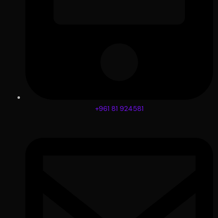
+961 81 924581