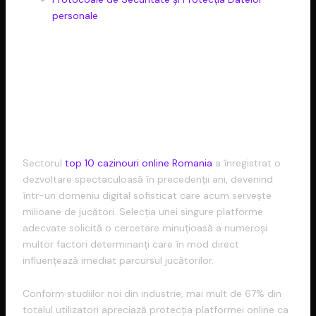
personale
Criteriile Fundamentale în
Alegerea unei Platforme
online de Încredere
Sectorul
top 10 cazinouri online Romania
a înregistrat o
dezvoltare spectaculoasă în precedenții ani, devenind
într-un domeniu digital sofisticat care acum servește
milioane de jucători. Selecția unei singure platforme
adecvate solicită o cercetare minuțioasă a numeroși
multor factori determinanți care în mod direct
influențează imediat parcursul jucătorilor.
Conform studiilor noi din industrie, mai mult de 67% din
totalul utilizatori apreciază protecția platformei online ca