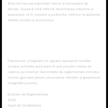
fiind cel mai mai important factor în procedura de
decizie. Această cifră reflectă dezvoltarea industriei și
awareness-ul în creștere a jucătorilor referitor la apărarea
datelor private și economice.
Permise și Reglementări în
Domeniul de Gaming
Framework-ul legislativ în vigoare reprezintă temelia
oricărei activități autorizate în aria jocurilor online de
cazinou pe internet. Autoritățile de reglementare introduc
norme riguroase pentru securizarea clienților și garantarea
integrității jocurilor.
Entitate de Reglementare
Zonă
Grad de Credibilitate