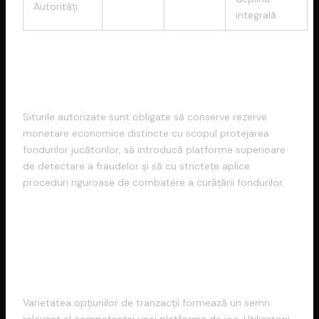
Autorități
integrală
Efectul Reglementărilor asupra
Operațiunilor
Siturile autorizate sunt obligate să conserve rezerve
monetare economice distincte cu scopul protejarea
fondurilor jucătorilor, să introducă platforme superioare
de detectare a fraudelor și să cu strictețe aplice
proceduri riguroase de combatere a curățării fondurilor.
Metode de Depunere și
Extragere a Sumelor
Varietatea opțiunilor de tranzacții formează un semn