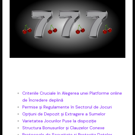
Conținut
Criteriile Cruciale în Alegerea unei Platforme online
de Încredere deplină
Permise și Regulamente în Sectorul de Jocuri
Opțiuni de Depozit și Extragere a Sumelor
Varietatea Jocurilor Puse la dispoziție
Structura Bonusurilor și Clauzelor Conexe
Protocoale de Securitate și Protecția Datelor