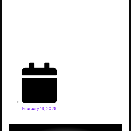
Platformei Perfecte
de Gaming de
Cazinou Online
February 16, 2026