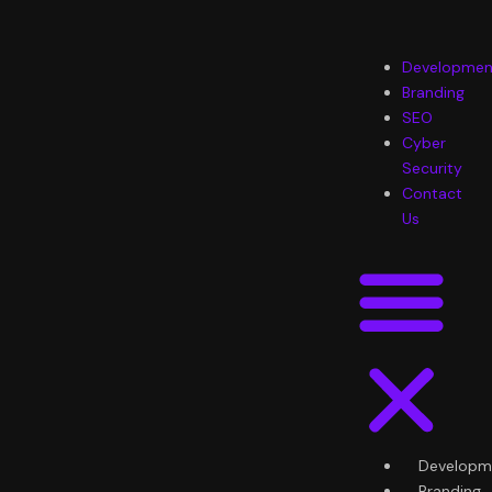
Skip
to
content
Menu
Developmen
Branding
SEO
Cyber
Security
Contact
Us
Developm
Branding