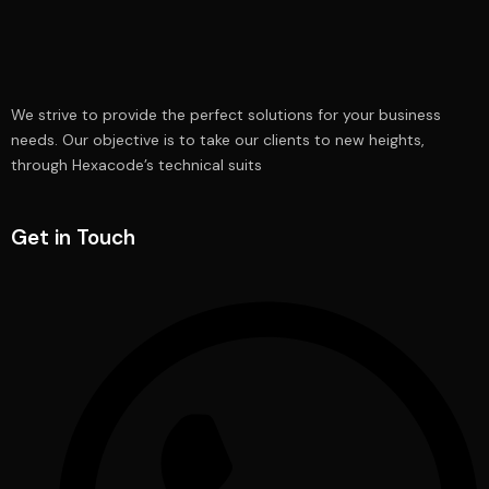
We strive to provide the perfect solutions for your business
needs. Our objective is to take our clients to new heights,
through Hexacode’s technical suits
Get in Touch