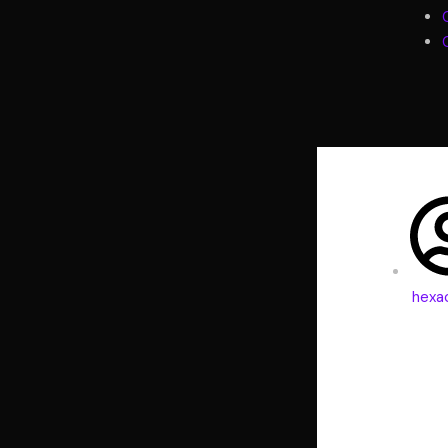
hexa
Fi