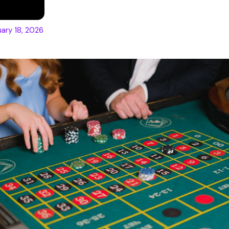
ary 18, 2026