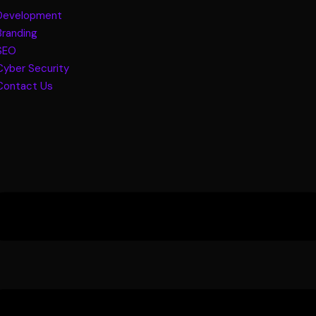
Development
Branding
SEO
Cyber Security
Contact Us