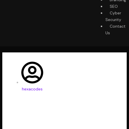
SEO
Cyber
Security
Contact
Us
hexacodes
Expose Threat Using
Image Uploader Bug