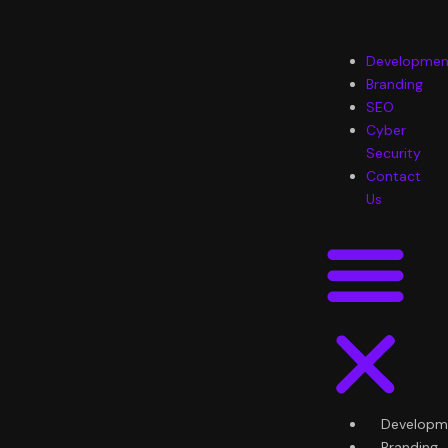
Skip
to
content
Menu
Developmen
Branding
SEO
Cyber
Security
Contact
Us
Developm
Branding