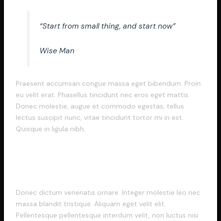
“Start from small thing, and start now”
Wise Man
Praesent accumsan congue massa eget bibendum. Proin
eu velit erat. Phasellus tincidunt nec eros eget mattis.
Donec molestie, augue et commodo egestas, tellus
lectus suscipit nunc, vitae tincidunt tortor mi in est.
Quisque in ligula nibh.
Duis Eget Preteum Erat
Donec dictum venenatis ornare. Integer molestie leo nec
massa blandit tristique. Aliquam eget velit elit.
Pellentesque pellentesque interdum velit, non luctus nisi