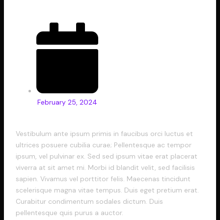
February 25, 2024
Vestibulum ante ipsum primis in faucibus orci luctus et
ultrices posuere cubilia curae; Pellentesque ac tempor
ipsum, vel pulvinar ex. Sed sed ipsum vitae erat placerat
viverra at sit amet mi. Morbi id blandit velit, sed facilisis
sapien. Vivamus vel porttitor felis. Maecenas tincidunt
scelerisque magna vitae tempus. Duis eget pretium erat.
Curabitur condimentum sodales dictum. Duis
pellentesque quis purus a auctor.