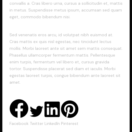
convallis a. Cras libero urna, cursus a sollicitudin et, mattis
in metus. Suspendisse metus ipsum, accumsan sed quam
eget, commodo bibendum nisi.
Sed venenatis eros arcu, id volutpat nibh euismod at.
Cras mattis ex quis nisl egestas, nec tincidunt lectus
mollis. Morbi laoreet ante sit amet sem mattis consequat.
Phasellus ullamcorper fermentum mattis. Pellentesque
enim turpis, fermentum vel libero et, cursus gravida
tortor. Suspendisse placerat sed diam et iaculis. Morbi
egestas laoreet turpis, congue bibendum ante laoreet sit
amet.
Facebook
Twitter
LinkedIn
Pinterest