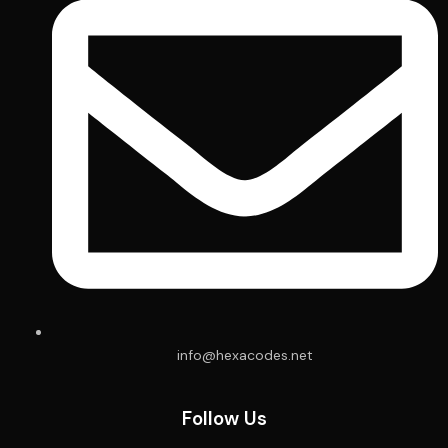
info@hexacodes.net
Follow Us