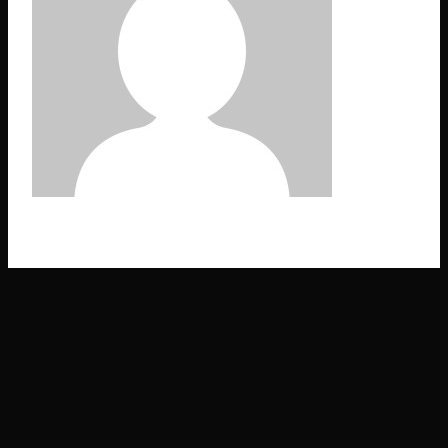
hexacodes