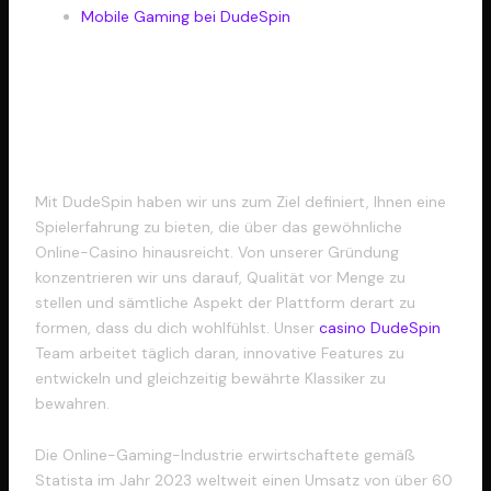
Mobile Gaming bei DudeSpin
Begrüßung in unserer
spannenden Spielewelt
Mit DudeSpin haben wir uns zum Ziel definiert, Ihnen eine
Spielerfahrung zu bieten, die über das gewöhnliche
Online-Casino hinausreicht. Von unserer Gründung
konzentrieren wir uns darauf, Qualität vor Menge zu
stellen und sämtliche Aspekt der Plattform derart zu
formen, dass du dich wohlfühlst. Unser
casino DudeSpin
Team arbeitet täglich daran, innovative Features zu
entwickeln und gleichzeitig bewährte Klassiker zu
bewahren.
Die Online-Gaming-Industrie erwirtschaftete gemäß
Statista im Jahr 2023 weltweit einen Umsatz von über 60