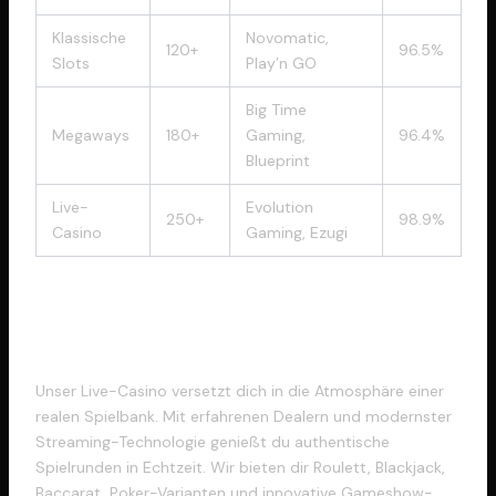
Klassische
Novomatic,
120+
96.5%
Slots
Play’n GO
Big Time
Megaways
180+
Gaming,
96.4%
Blueprint
Live-
Evolution
250+
98.9%
Casino
Gaming, Ezugi
Live-Casino-Erlebnis bei DudeSpin
Casino
Unser Live-Casino versetzt dich in die Atmosphäre einer
realen Spielbank. Mit erfahrenen Dealern und modernster
Streaming-Technologie genießt du authentische
Spielrunden in Echtzeit. Wir bieten dir Roulett, Blackjack,
Baccarat, Poker-Varianten und innovative Gameshow-