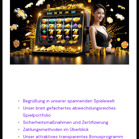
Inhaltsverzeichnis
Begrüßung in unserer spannenden Spielewelt
Unser breit gefächertes abwechslungsreiches
Spielportfolio
Sicherheitsmaßnahmen und Zertifizierung
Zahlungsmethoden im Überblick
Unser attraktives transparentes Bonusprogramm