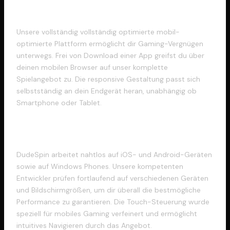
DudeSpin
Unsere vollständig vollständig optimierte mobil-
optimierte Plattform ermöglicht dir Gaming-Vergnügen
unterwegs. Frei von Download einer App greifst du über
deinen mobilen Browser auf unser komplette
Spielangebot zu. Die responsive Gestaltung passt sich
selbstständig an dein Endgerät heran, unabhängig ob
Smartphone oder Tablet.
Technische Kompatibilität
DudeSpin arbeitet nahtlos auf iOS- und Android-Geräten
sowie auf Windows Phones. Unsere kompetenten
Entwickler prüfen fortlaufend auf verschiedenen Geräten
und Bildschirmgrößen, um dir überall die bestmögliche
Performance zu garantieren. Die Touch-Steuerung wurde
speziell für mobiles Gaming verfeinert und ermöglicht
intuitives Navigieren durch das Angebot.