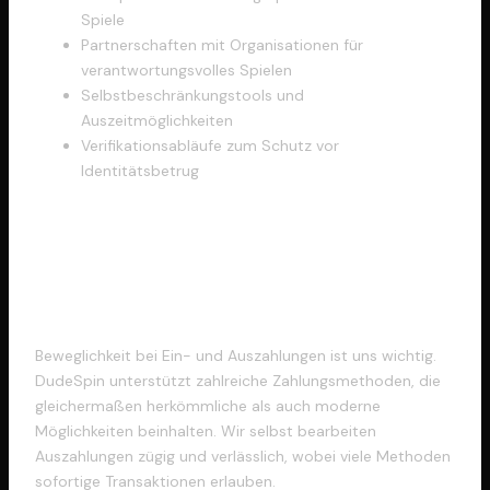
Spiele
Partnerschaften mit Organisationen für
verantwortungsvolles Spielen
Selbstbeschränkungstools und
Auszeitmöglichkeiten
Verifikationsabläufe zum Schutz vor
Identitätsbetrug
Zahlungswege im
Überblick
Beweglichkeit bei Ein- und Auszahlungen ist uns wichtig.
DudeSpin unterstützt zahlreiche Zahlungsmethoden, die
gleichermaßen herkömmliche als auch moderne
Möglichkeiten beinhalten. Wir selbst bearbeiten
Auszahlungen zügig und verlässlich, wobei viele Methoden
sofortige Transaktionen erlauben.