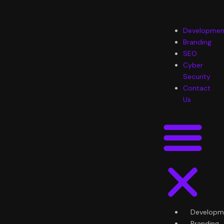
Skip
to
content
Menu
Developmen
Branding
SEO
Cyber
Security
Contact
Us
Developm
Branding