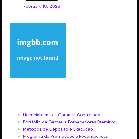
February 10, 2026
Índice de Tópicos
Licenciamento e Garantia Controlada
Portfólio de Games e Fornecedores Premium
Métodos de Depósito e Execução
Programa de Promoções e Recompensas