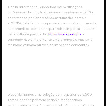
A atual interface foi submetida por verificações
autónomos de criação de números randómicos (RNG),
confirmados por laboratórios certificados como a
eCOGRA. Este facto comprovável demonstra o presente
compromisso com a transparência e imparcialidade em
cada volta de partida. No
https://islandreels.pt/
, a
seriedade não é meramente uma promessa, mas uma
realidade validada através de inspeções constantes.
Catálogo de Games e
Desenvolvedores
Premium
Disponibilizamos uma seleção com superior de 3.500
games, criados por fornecedores reconhecidos
internacionalmente. A presente seleção cobre múltiplas