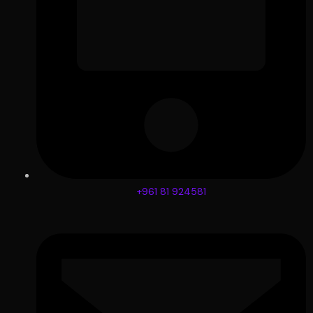
+961 81 924581