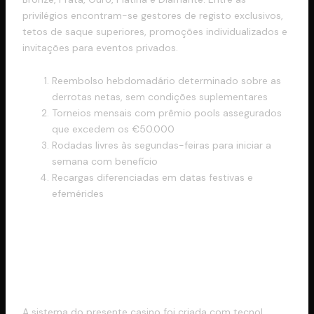
privilégios encontram-se gestores de registo exclusivos,
tetos de saque superiores, promoções individualizados e
invitações para eventos privados.
Reembolso hebdomadário determinado sobre as
derrotas netas, sem condições suplementares
Torneios mensais com prêmio pools assegurados
que excedem os €50.000
Rodadas livres às segundas-feiras para iniciar a
semana com benefício
Recargas diferenciadas em datas festivas e
efemérides
Experiência Mobile
Otimizada
A sistema do presente casino foi criada com tecnol.