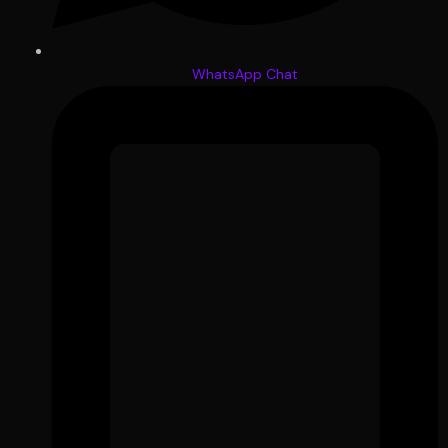
WhatsApp Chat