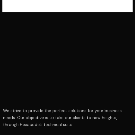
We strive to provide the perfect solutions for your business
needs. Our objective is to take our clients to new heights,
through Hexacode’s technical suits