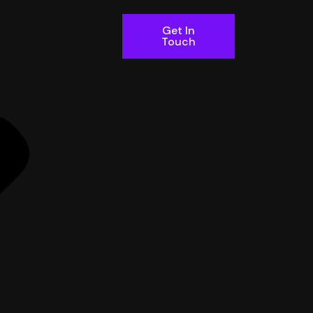
Get In
Touch