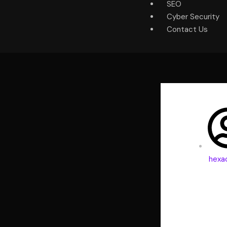
SEO
Cyber Security
Contact Us
hexa
Ca