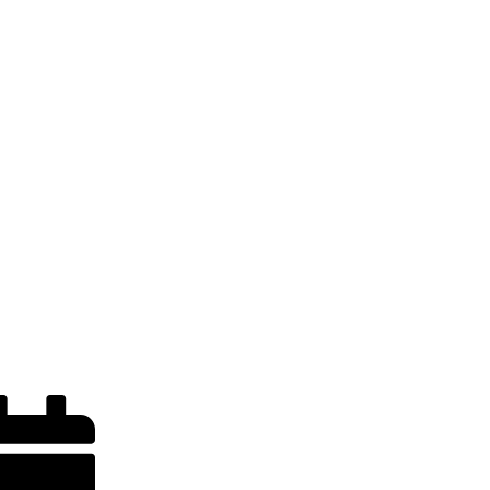
s payant : Tutor
mplet pour
gmenter vos
néfices