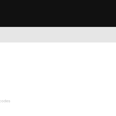
codes