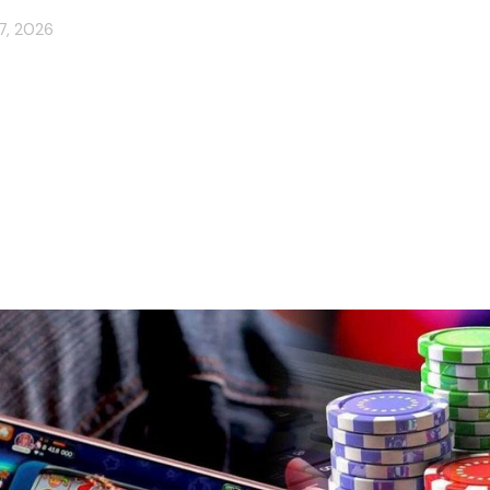
 7, 2026