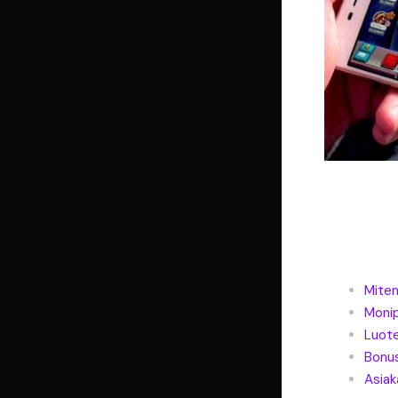
Sisä
Miten
Monip
Luote
Bonus
Asiak