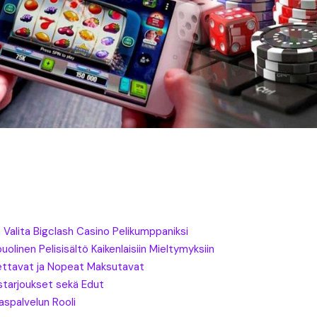
ltö
 Valita Bigclash Casino Pelikumppaniksi
uolinen Pelisisältö Kaikenlaisiin Mieltymyksiin
ttavat ja Nopeat Maksutavat
tarjoukset sekä Edut
aspalvelun Rooli