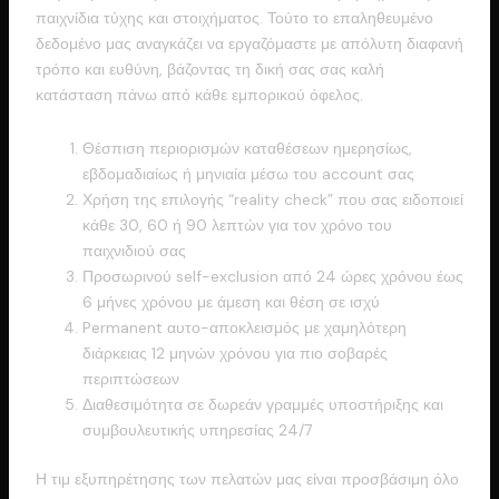
παιχνίδια τύχης και στοιχήματος. Τούτο το επαληθευμένο
δεδομένο μας αναγκάζει να εργαζόμαστε με απόλυτη διαφανή
τρόπο και ευθύνη, βάζοντας τη δική σας σας καλή
κατάσταση πάνω από κάθε εμπορικού όφελος.
Θέσπιση περιορισμών καταθέσεων ημερησίως,
εβδομαδιαίως ή μηνιαία μέσω του account σας
Χρήση της επιλογής “reality check” που σας ειδοποιεί
κάθε 30, 60 ή 90 λεπτών για τον χρόνο του
παιχνιδιού σας
Προσωρινού self-exclusion από 24 ώρες χρόνου έως
6 μήνες χρόνου με άμεση και θέση σε ισχύ
Permanent αυτο-αποκλεισμός με χαμηλότερη
διάρκειας 12 μηνών χρόνου για πιο σοβαρές
περιπτώσεων
Διαθεσιμότητα σε δωρεάν γραμμές υποστήριξης και
συμβουλευτικής υπηρεσίας 24/7
Η τιμ εξυπηρέτησης των πελατών μας είναι προσβάσιμη όλο