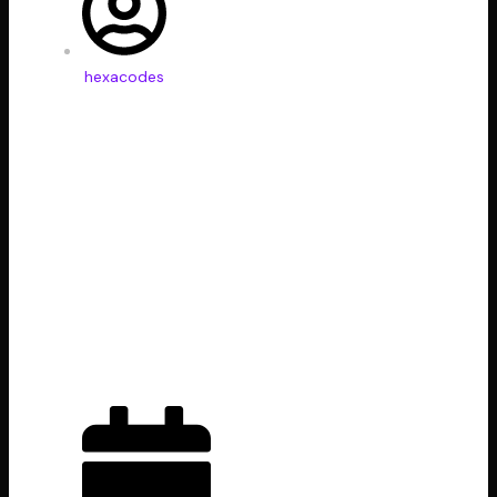
hexacodes
Betory: Η Καινούργια
Ερα στο Online
Gaming με Ασφάλεια
και Νεωτερισμό