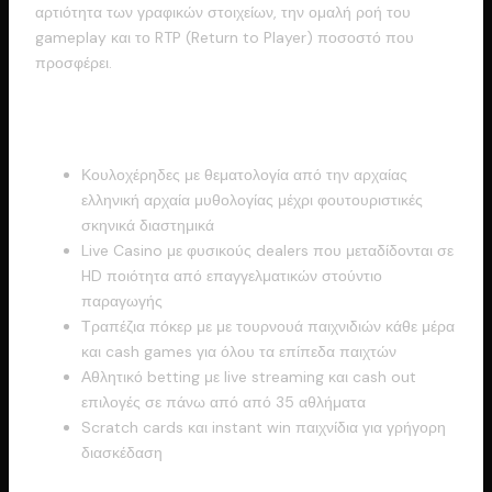
αρτιότητα των γραφικών στοιχείων, την ομαλή ροή του
gameplay και το RTP (Return to Player) ποσοστό που
προσφέρει.
Είδη Παιγνιδιών που Διακρίνονται
Κουλοχέρηδες με θεματολογία από την αρχαίας
ελληνική αρχαία μυθολογίας μέχρι φουτουριστικές
σκηνικά διαστημικά
Live Casino με φυσικούς dealers που μεταδίδονται σε
HD ποιότητα από επαγγελματικών στούντιο
παραγωγής
Τραπέζια πόκερ με με τουρνουά παιχνιδιών κάθε μέρα
και cash games για όλου τα επίπεδα παιχτών
Αθλητικό betting με live streaming και cash out
επιλογές σε πάνω από από 35 αθλήματα
Scratch cards και instant win παιχνίδια για γρήγορη
διασκέδαση