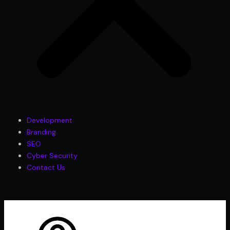
Development
Branding
SEO
Cyber Security
Contact Us