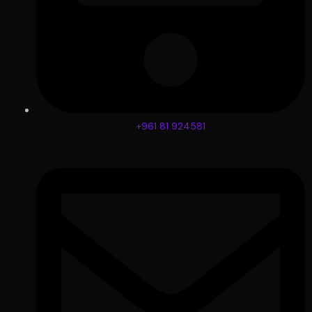
+961 81 924581