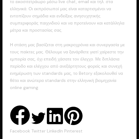
το εικοσιτετράωρο μέσω live chat, email και τηλ. στα
ελληνικά. Οι εκπρόσωποί μας είναι καταρτισμένοι να
εντοπίζουν σημάδια και ενδείξεις ανησυχητικής
συμπεριφοράς παιχνιδιού και να προτείνουν και κατάλληλα
μέτρα και προστασίας σας.
Η στάση μας βασίζεται στη μακροχρόνια και συνεργασία με
τους παίκτες μας. Θέλουμε να ξανάρθετε γιατί χαίρεστε την
εμπειρία σας, όχι επειδή χάσατε τον έλεγχο. Με διπλάσια
περίοδο και ελέγχου από ανεξάρτητους φορείς και συνεχή
ενημέρωση των standards μας, το Betory εξακολουθεί να
θέτει και ανώτερα standards στην ελληνική βιομηχανία
online gaming.
Facebook
Twitter
LinkedIn
Pinterest