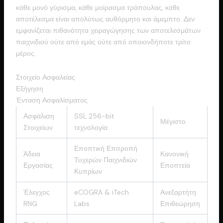
κάθε μονό γύρισμα, κάθε μοίρασμα τράπουλας, κάθε
αποτέλεσμα είναι απολύτως αυθόρμητο και άμεμπτο. Δεν
εμφανίζεται πιθανότητα χειραγώγησης των αποτελεσμάτων
παιχνιδιού ούτε από εμάς ούτε από οποιονδήποτε τρίτο
μέρος.
Στοιχείο Ασφαλείας
Εξήγηση
Ένταση Ασφαλίσματος
Ασφάλιση
SSL 256-bit
Μέγιστο
Στοιχείων
τεχνολογία
Εποπτική Επιτροπή
Άδεια
Κανονική
Τυχερών Παιχνιδιών
Εργασίας
Εποπτεία
Κυπρίων
Έλεγχος
eCOGRA & iTech
Ανεξαρτήτη
RNG
Labs
Επιθεώρηση