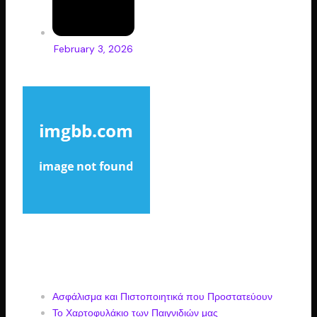
February 3, 2026
Πίνακας Περιεχομένων
Ασφάλισμα και Πιστοποιητικά που Προστατεύουν
Το Χαρτοφυλάκιο των Παιγνιδιών μας