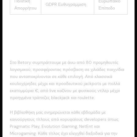
Πολιτική
Ευρωπαϊκό
GDPR Ευθυγράμμιση
Απορρήτου
Επίπεδο
Το Πορτφόλιο των
Παιχνιδιών μας
Στο Betory συμπράττουμε με άνω από 80 προμηθευτές
λογισμικού, προσφέροντας πρόσβαση σε χιλιάδες παιχνίδια
που ανταποκρίνονται σε κάθε επιλογή. Από κλασσικά
κουλοχέρηδες μέχρι και προοδευτικού jackpots με πολλά
εκατομμύρια €, από live καζίνου με φυσικούς ντίλερ μέχρι
προηγμένα τράπεζες blackjack και roulette.
Η βιβλιοθήκη μας ενημερώνεται κάθε εβδομάδα με
καινούργιους τίτλους από κορυφαίους developers όπως
Pragmatic Play, Evolution Gaming, NetEnt και
Microgaming. Κάθε τίτλος έχει ελεγχθεί διεξοδικά για την