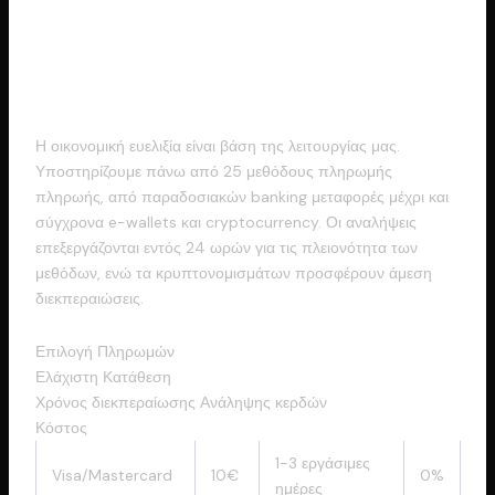
Μέθοδοι Πληρωμών και
Ταχύτητες Μεταφορών
Η οικονομική ευελιξία είναι βάση της λειτουργίας μας.
Υποστηρίζουμε πάνω από 25 μεθόδους πληρωμής
πληρωής, από παραδοσιακών banking μεταφορές μέχρι και
σύγχρονα e-wallets και cryptocurrency. Οι αναλήψεις
επεξεργάζονται εντός 24 ωρών για τις πλειονότητα των
μεθόδων, ενώ τα κρυπτονομισμάτων προσφέρουν άμεση
διεκπεραιώσεις.
Επιλογή Πληρωμών
Ελάχιστη Κατάθεση
Χρόνος διεκπεραίωσης Ανάληψης κερδών
Κόστος
1-3 εργάσιμες
Visa/Mastercard
10€
0%
ημέρες