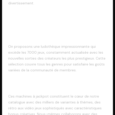
divertissement.
Notre Catalogue de
Divertissements Exhaustif
On proposons une ludothèque impressionnante qui
excède les 7000 jeux, constamment actualisée avec les
nouvelles sorties des créateurs les plus prestigieux. Cette
sélection couvre tous les genres pour satisfaire les goûts
variées de la communauté de membres.
Slots à Sous et Tables de Table
Ces machines à jackpot constituent le cœur de notre
catalogue avec des milliers de variantes à thèmes, des
rétro aux vidéo jeux sophistiqués avec caractéristiques
bonus créatives. Nous-mêmes collaborons avec des