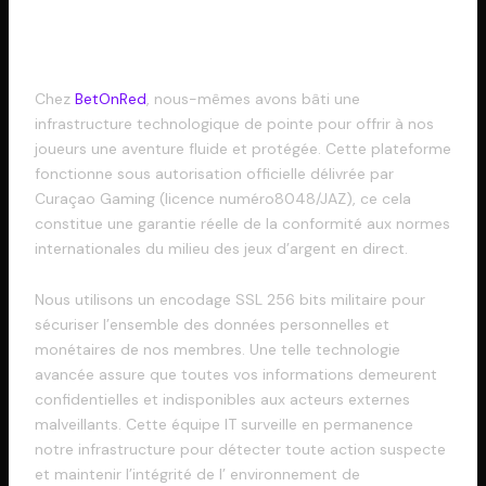
et Protégée
Chez
BetOnRed
, nous-mêmes avons bâti une
infrastructure technologique de pointe pour offrir à nos
joueurs une aventure fluide et protégée. Cette plateforme
fonctionne sous autorisation officielle délivrée par
Curaçao Gaming (licence numéro8048/JAZ), ce cela
constitue une garantie réelle de la conformité aux normes
internationales du milieu des jeux d’argent en direct.
Nous utilisons un encodage SSL 256 bits militaire pour
sécuriser l’ensemble des données personnelles et
monétaires de nos membres. Une telle technologie
avancée assure que toutes vos informations demeurent
confidentielles et indisponibles aux acteurs externes
malveillants. Cette équipe IT surveille en permanence
notre infrastructure pour détecter toute action suspecte
et maintenir l’intégrité de l’ environnement de