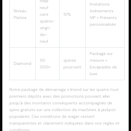
mille
Invitations
neuf
Niveau
événements
cent
10%
Platine
VIP + Présents
quatre-
personnalisés
vingt-
dix-
neuf
Package sur
50
quinze
mesure +
Diamond
000+
pourcent
Escapades de
luxe
Notre package de démarrage s’étend sur les quatre tout
premiers dépôts avec des promotions pouvant aller
jusqu’à des montants conséquents accompagnés de
spins gratuits sur une collection de machines à jackpot
populaires. Ces conditions de wager restent
transparentes et clairement indiquées dans nos règles et
conditions.