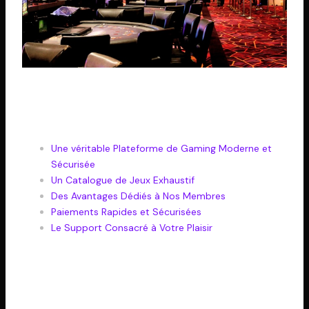
Index
Une véritable Plateforme de Gaming Moderne et
Sécurisée
Un Catalogue de Jeux Exhaustif
Des Avantages Dédiés à Nos Membres
Paiements Rapides et Sécurisées
Le Support Consacré à Votre Plaisir
Notre Plateforme de
Divertissement Moderne