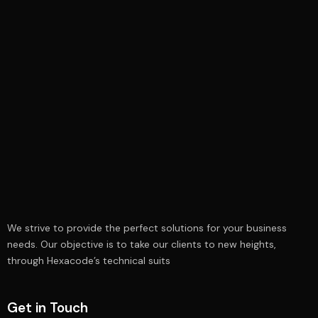
We strive to provide the perfect solutions for your business
needs. Our objective is to take our clients to new heights,
through Hexacode’s technical suits
Get in Touch