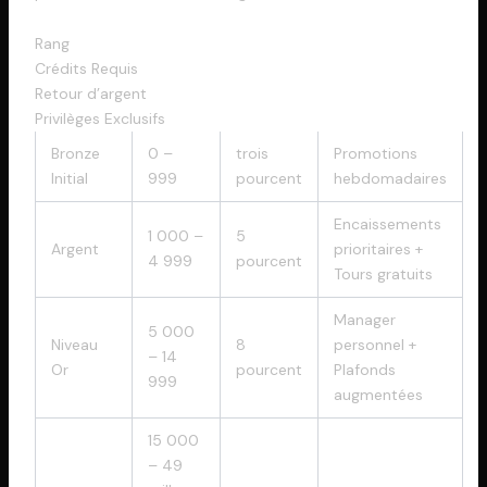
Rang
Crédits Requis
Retour d’argent
Privilèges Exclusifs
Bronze
0 –
trois
Promotions
Initial
999
pourcent
hebdomadaires
Encaissements
1 000 –
5
Argent
prioritaires +
4 999
pourcent
Tours gratuits
Manager
5 000
Niveau
8
personnel +
– 14
Or
pourcent
Plafonds
999
augmentées
15 000
– 49