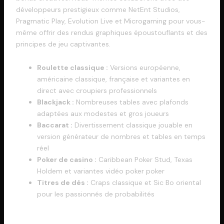
développeurs prestigieux comme NetEnt Studios,
Pragmatic Play, Evolution Live et Microgaming pour vous-
même offrir des rendus graphiques époustouflants et des
principes de jeu captivantes.
Roulette classique :
Versions européenne,
américaine classique, française et variantes en
direct avec croupiers professionnels
Blackjack :
Nombreuses tables avec plafonds
adaptées aux modestes et gros joueurs
Baccarat :
Divertissement classique jouable en
version générateur de nombres et tables en temps
réel
Poker de casino :
Caribbean Poker Stud, Texas
Holdem et variantes vidéo poker poker
Titres de dés :
Craps classique et Sic Bo oriental
pour les passionnés de probabilités
Croupiers en Direct