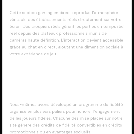
Cette section gaming en direct reproduit l’atmosphère
véritable des établissements réels directement sur votre
écran. Des croupiers réels gèrent les parties en temps réel
réel depuis des plateaux professionnels munis de
caméras haute définition. L’interaction devient accessible
grâce au chat en direct, ajoutant une dimension sociale à
votre expérience de jeu.
Nos Avantages Réservés à
Nos Clients
Nous-mêmes avons développé un programme de fidélité
organisé en plusieurs paliers pour honorer l’engagement
de les joueurs fidèles. Chacune des mise placée sur notre
site génère des crédits de fidélité convertibles en crédits
promotionnels ou en avantages exclusifs.