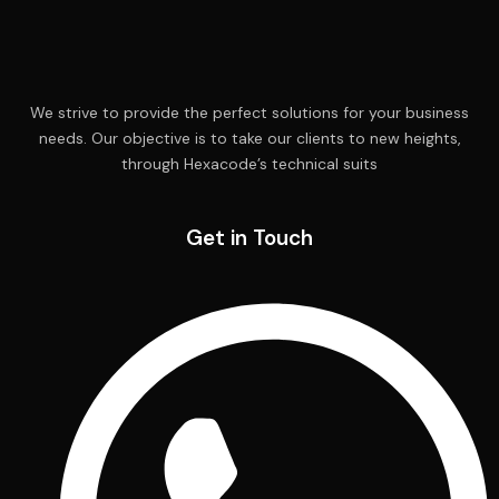
We strive to provide the perfect solutions for your business
needs. Our objective is to take our clients to new heights,
through Hexacode’s technical suits
Get in Touch