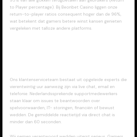
to Player percentage). Bij Beonbet Casino liggen onze
return-to-player ratios consequent hoger dan de 96%,
wat betekent dat gamers betere winst kansen genieten
vergeleken met talloze andere platforms.
Professionele
Ondersteuning
Ons klantenserviceteam bestaat uit opgeleide experts die
vierentwintig uur aanwezig zijn via live chat, email en
telefonie. Nederlandssprekende supportmedewerkers
staan klaar om issues te beantwoorden over
spelvoorwaarden, IT- storingen, financiën of bewust
wedden. De gemiddelde reactietijd via direct chat is
minder dan 60 seconden.
Wij nemen verantwoord wedden uiterst serieus. Gamers