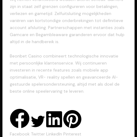
zijn in staat zelf grenzen configureren voor betalingen,
verliezen en gametijd. Zelfuitsluiting mogelijkheden
variëren van kortstondige onderbrekingen tot definitieve
account afsluiting. Partnerschappen met instanties zoals
Gamcare en Begambleaware garanderen ervoor dat hulp
altijd in de handbereik is.
Beonbet Casino combineert technologische innovatie
met persoonlijke klantenservice. Wij continueren
investeren in recente features zoals mobiele app
optimalisatie, VR- reality spellen en geavanceerde AI-
gestuurde spelersondersteuning, altijd met als doel de
beste online speelervaring te leveren.
Facebook
Twitter
LinkedIn
Pinterest