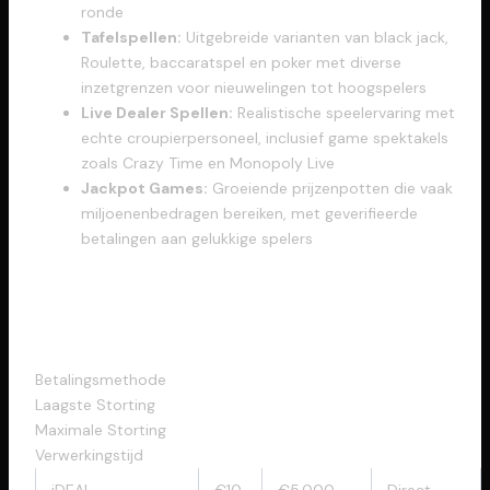
ronde
Tafelspellen:
Uitgebreide varianten van black jack,
Roulette, baccaratspel en poker met diverse
inzetgrenzen voor nieuwelingen tot hoogspelers
Live Dealer Spellen:
Realistische speelervaring met
echte croupierpersoneel, inclusief game spektakels
zoals Crazy Time en Monopoly Live
Jackpot Games:
Groeiende prijzenpotten die vaak
miljoenenbedragen bereiken, met geverifieerde
betalingen aan gelukkige spelers
Diverse Betaalmethoden
Betalingsmethode
Laagste Storting
Maximale Storting
Verwerkingstijd
iDEAL
€10
€5.000
Direct