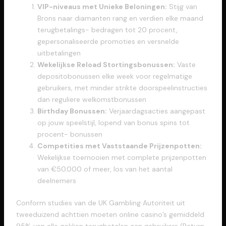
VIP-niveaus met Unieke Beloningen:
Stijg van
Brons naar diamanten rang en verdien elke maand
terugbetalings- bedragen tot 20 procent,
gepersonaliseerde promoties en versnelde
uitbetalingen
Wekelijkse Reload Stortingsbonussen:
Vaste
depositobonussen elke week voor regelmatige
gebruikers, met minder strikte doorspeelinstructies
dan reguliere welkomstbonussen
Birthday Bonussen:
Verjaardagsacties aangepast
op jouw speelstijl, lopend van bonus spins tot
procent- bonussen
Competities met Vaststaande Prijzenpotten:
Wekelijkse toernooien met complete prijzenpotten
van €50.000 of meer, los van het aantal
deelnemers
Conform studies van de UK Gambling Autoriteit uit
tweeduizend achttien moeten online casino’s gemiddeld
95% van alle gokken terugbetalen aan gebruikers (Return