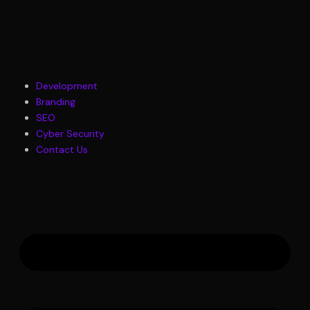
Skip
to
content
M
Development
Branding
SEO
Cyber Security
Contact Us