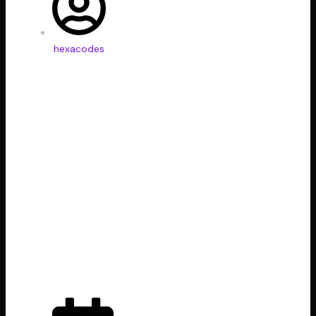
hexacodes
Beonbet Casino: Uw
Complete Gids
betreffende Veilig
en Veilig Online
Spelen