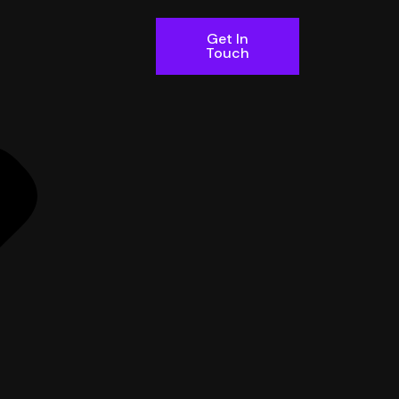
Get In
Touch