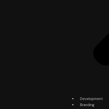
Development
Branding