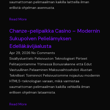
saumattoman pelimaailman kaikilla laitteilla ilman
erillistä ohjelman asennusta.
Read More
Chanze-pelipaikka Casino – Modernin
Sukupolven Pelielämyksen
Edelläkävijäalusta
Apr 29, 2026
No Comments
Sisällysluettelo Pelisivuston Teknologiset Piirteet
Pelitarjontamme Ytimessä Bonusrakenne että Edut
Vastuullinen Pelaaminen Maksuvaihtoehdot Alustan
Teknilliset Toiminnot Pelisivustomme nojautuu modernin
HTML5-teknologian varaan, mikä varmistaa
saumattoman pelimaailman kaikilla vehkeillä ilman
erillisen ohjelman lataamista.
Read More