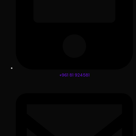
+961 81 924581