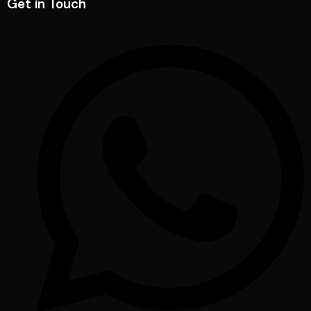
Get in Touch