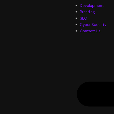
Skip
Development
to
Branding
content
SEO
Cyber Security
Contact Us