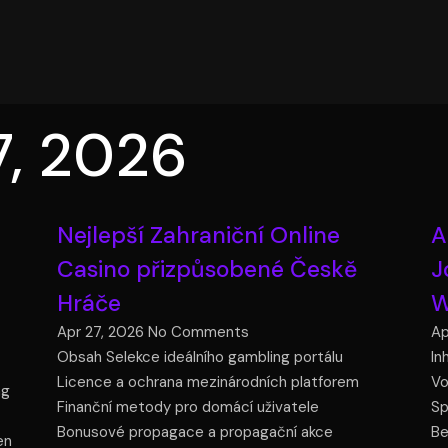
7, 2026
Nejlepší Zahraniční Online
A
Casino přizpůsobené Českě
J
Hráče
W
Apr 27, 2026
No Comments
Ap
Obsah Selekce ideálního gambling portálu
In
Licence a ochrana mezinárodních platforem
Vo
ng
Finanční metody pro domácí uživatele
Sp
Bonusové propagace a propagační akce
Be
en