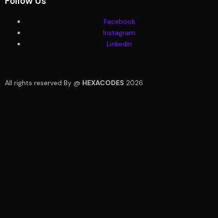
Follow Us
Facebook
Instagram
Linkedin
All rights reserved By @
HEXACODES
2026