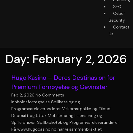
SEO
Cyber
Security
Contact
Us
Day: February 2, 2026
Hugo Kasino – Deres Destinasjon for
Premium Fornøyelse og Gevinster
Feb 2, 2026
No Comments
Innholdsfortegnelse Spillkatalog og
Programvareleverandører Velkomstpakke og Tilbud
Depositt og Uttak Mobilerfaring Lisensering og
Spilleransvar Spillbibliotek og Programvareleverandører
På www.hugocasino.no har vi sammenbrakt et