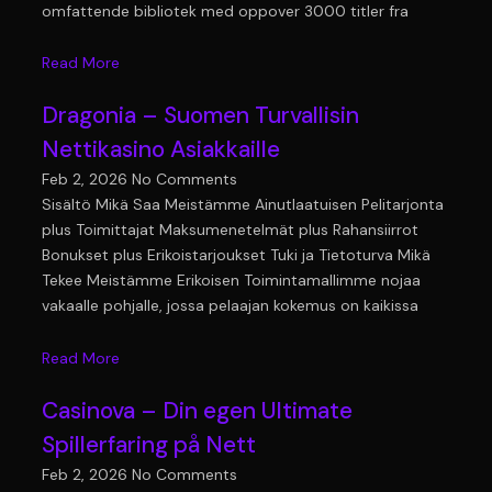
omfattende bibliotek med oppover 3000 titler fra
Read More
Dragonia – Suomen Turvallisin
Nettikasino Asiakkaille
Feb 2, 2026
No Comments
Sisältö Mikä Saa Meistämme Ainutlaatuisen Pelitarjonta
plus Toimittajat Maksumenetelmät plus Rahansiirrot
Bonukset plus Erikoistarjoukset Tuki ja Tietoturva Mikä
Tekee Meistämme Erikoisen Toimintamallimme nojaa
vakaalle pohjalle, jossa pelaajan kokemus on kaikissa
Read More
Casinova – Din egen Ultimate
Spillerfaring på Nett
Feb 2, 2026
No Comments