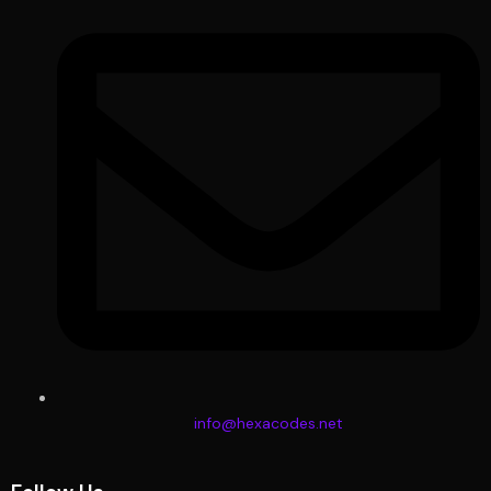
info@hexacodes.net