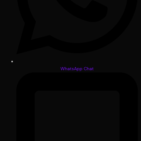
WhatsApp Chat