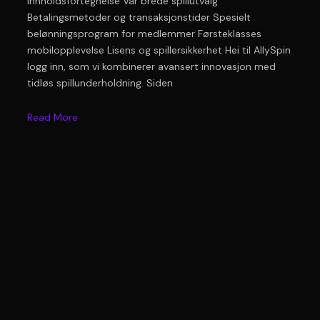
Innholdsfortegnelse Vår brede spillutvalg
Betalingsmetoder og transaksjonstider Spesielt
belønningsprogram for medlemmer Førsteklasses
mobilopplevelse Lisens og spillersikkerhet Hei til AllySpin
logg inn, som vi kombinerer avansert innovasjon med
tidløs spillunderholdning. Siden
Read More