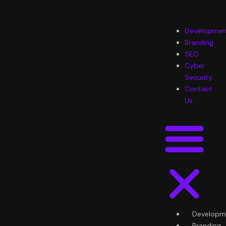
Skip
to
content
Menu
Developmen
Branding
SEO
Cyber
Security
Contact
Us
Developm
Branding