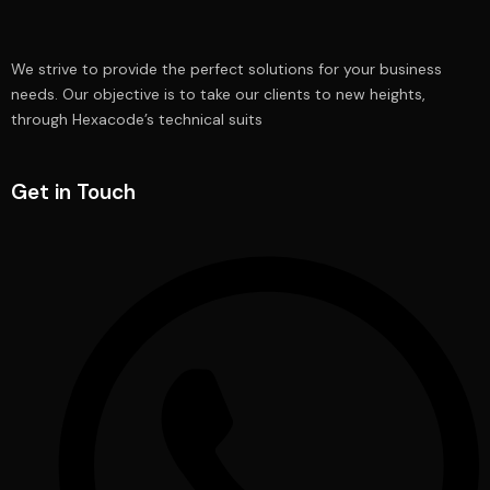
We strive to provide the perfect solutions for your business
needs. Our objective is to take our clients to new heights,
through Hexacode’s technical suits
Get in Touch